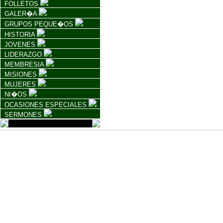
FOLLETOS
GALER�A
GRUPOS PEQUE�OS
HISTORIA
JOVENES
LIDERAZGO
MEMBRESIA
MISIONES
MUJERES
NI�OS
OCASIONES ESPECIALES
SERMONES