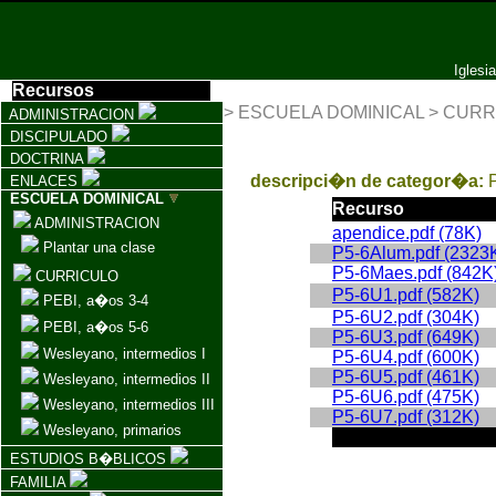
Igles
Recursos
> ESCUELA DOMINICAL > CURRI
ADMINISTRACION
DISCIPULADO
DOCTRINA
descripci�n de categor�a:
ENLACES
ESCUELA DOMINICAL
Recurso
ADMINISTRACION
apendice.pdf (78K)
Plantar una clase
P5-6Alum.pdf (2323
P5-6Maes.pdf (842K
CURRICULO
P5-6U1.pdf (582K)
PEBI, a�os 3-4
P5-6U2.pdf (304K)
PEBI, a�os 5-6
P5-6U3.pdf (649K)
Wesleyano, intermedios I
P5-6U4.pdf (600K)
P5-6U5.pdf (461K)
Wesleyano, intermedios II
P5-6U6.pdf (475K)
Wesleyano, intermedios III
P5-6U7.pdf (312K)
Wesleyano, primarios
ESTUDIOS B�BLICOS
FAMILIA