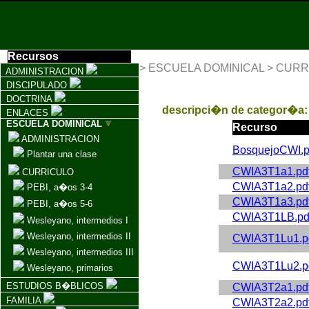
Recursos
> ESCUELA DOMINICAL > CURRICU
ADMINISTRACION
DISCIPULADO
DOCTRINA
descripci�n de categor�a
ENLACES
ESCUELA DOMINICAL
Recurso
ADMINISTRACION
BosquejoCWI.p
Plantar una clase
CWIA3T1a1.pdf
CURRICULO
CWIA3T1a2.pdf
PEBI, a�os 3-4
CWIA3T1a3.pdf
PEBI, a�os 5-6
CWIA3T1LB.pdf
Wesleyano, intermedios I
Wesleyano, intermedios II
CWIA3T1Lu1.pd
Wesleyano, intermedios III
CWIA3T1Lu2.pd
Wesleyano, primarios
ESTUDIOS B�BLICOS
CWIA3T2a1.pdf
FAMILIA
CWIA3T2a2.pdf