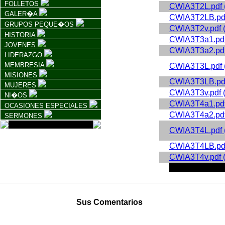
FOLLETOS
CWIA3T2L.pdf 
GALER�A
CWIA3T2LB.pdf
GRUPOS PEQUE�OS
CWIA3T2v.pdf 
HISTORIA
CWIA3T3a1.pdf
JOVENES
CWIA3T3a2.pdf
LIDERAZGO
MEMBRESIA
CWIA3T3L.pdf 
MISIONES
CWIA3T3LB.pdf
MUJERES
CWIA3T3v.pdf 
NI�OS
CWIA3T4a1.pdf
OCASIONES ESPECIALES
CWIA3T4a2.pdf
SERMONES
CWIA3T4L.pdf 
CWIA3T4LB.pdf
CWIA3T4v.pdf 
Sus Comentarios