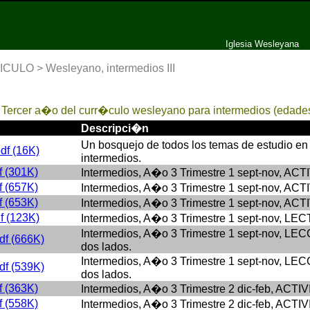
Iglesia Wesleyana
LO > Wesleyano, intermedios III
:
Tercer a�o del curr�culo wesleyano para intermedios (edades 
Descripci�n
Un bosquejo de todos los temas de estudio e
df (16K)
intermedios.
 (301K)
Intermedios, A�o 3 Trimestre 1 sept-nov, ACT
 (657K)
Intermedios, A�o 3 Trimestre 1 sept-nov, ACT
 (653K)
Intermedios, A�o 3 Trimestre 1 sept-nov, AC
 (123K)
Intermedios, A�o 3 Trimestre 1 sept-nov, 
Intermedios, A�o 3 Trimestre 1 sept-nov, LEC
f (666K)
dos lados.
Intermedios, A�o 3 Trimestre 1 sept-nov, LEC
f (539K)
dos lados.
 (363K)
Intermedios, A�o 3 Trimestre 2 dic-feb, ACTI
 (558K)
Intermedios, A�o 3 Trimestre 2 dic-feb, ACTI