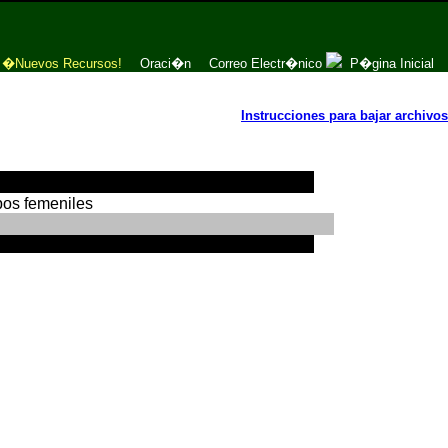
�Nuevos Recursos!
Oraci�n
Correo Electr�nico
P�gina Inicial
Instrucciones para bajar archivos
os femeniles