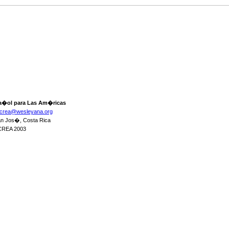
a�ol para Las Am�ricas
crea@wesleyana.org
an Jos�, Costa Rica
CREA 2003