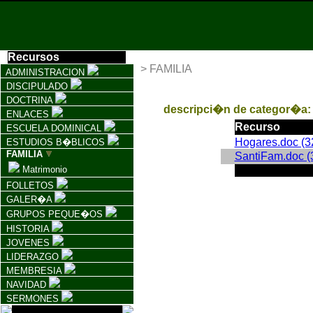
Recursos
> FAMILIA
ADMINISTRACION
DISCIPULADO
DOCTRINA
descripci�n de categor�a
ENLACES
Recurso
ESCUELA DOMINICAL
Hogares.doc (3
ESTUDIOS B�BLICOS
FAMILIA
SantiFam.doc (
Matrimonio
FOLLETOS
GALER�A
GRUPOS PEQUE�OS
HISTORIA
JOVENES
LIDERAZGO
MEMBRESIA
NAVIDAD
SERMONES