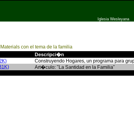
Iglesia Wesleyana
:
Materials con el tema de la familia
Descripci�n
2K)
Construyendo Hogares, un programa para grup
31K)
Art�culo: "La Santidad en la Familia"