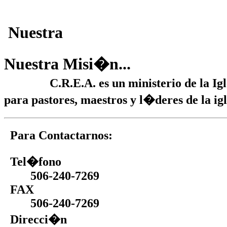
Nuestra
Nuestra Mi
si�n...
C.R.E.A. es un ministerio de la Ig
para pastores, maestros y l�deres de la igl
Para Contactarnos:
Tel�fono
506-240-7269
FAX
506-240-7269
Direcci�n