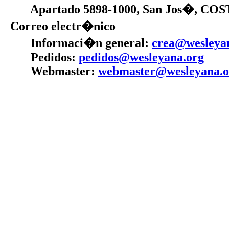
Apartado 5898-1000, San Jos�, CO
Correo electr�nico
Informaci�n general:
crea@wesleya
Pedidos:
pedidos@wesleyana.org
Webmaster:
webmaster@wesleyana.o