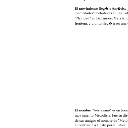
El movimiento lleg� a Am�rica por
"sociedades" metodistas en las Co
"Navidad" en Baltimore, Marylan
frontera, y pronto lleg� a ser una
El nombre "Wesleyano" es en honor 
movimiento Metodista. Fue su disc
de sus amigos el nombre de "Meto
encontraron a Cristo por su labor.