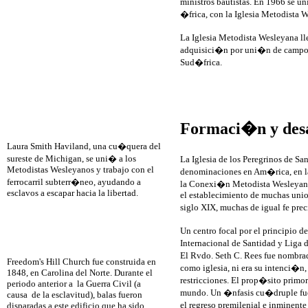
ministros bautistas. En 1966 se u
�frica, con la Iglesia Metodista 
La Iglesia Metodista Wesleyana ll
adquisici�n por uni�n de campos 
Sud�frica.
Formaci�n y desar
Laura Smith Haviland, una cu�quera del
sureste de Michigan, se uni� a los
La Iglesia de los Peregrinos de S
Metodistas Wesleyanos y trabajo con el
denominaciones en Am�rica, en l
ferrocarril subterr�neo, ayudando a
la Conexi�n Metodista Wesleyana d
esclavos a escapar hacia la libertad.
el establecimiento de muchas unio
siglo XIX, muchas de igual fe pre
Un centro focal por el principio 
Internacional de Santidad y Liga 
El Rvdo. Seth C. Rees fue nombrad
Freedom's Hill Church fue construida en
como iglesia, ni era su intenci�n
1848, en Carolina del Norte. Durante el
restricciones. El prop�sito primo
periodo anterior a la Guerra Civil (a
mundo. Un �nfasis cu�druple fue d
causa de la esclavitud), balas fueron
el regreso premilenial e inminent
disparadas a este edificio que ha sido