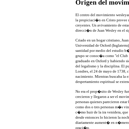
Origen del movim
El centro del movimiento wesleyan
la propiciaci�n en Cristo provee 
creyentes. Un avivamiento de esta
direcci�n de Juan Wesley en el sig
Criado en un hogar cristiano, Ju
Universidad de Oxford (Inglaterra
santidad por medio del estudio b
grupo se conoc�a como "el Club 
graduado en Oxford y habiendo sid
del legalismo y la disciplina. El 
Londres, el 24 de mayo de 1738, 
nacimiento. Mientras buscaba la e
despertamiento espiritual se exte
No era el prop�sito de Wesley fun
crecieron y llegaron a ser el movi
personas quienes parecieron esta
como dos o tres personas m�s vin
c�mo huir de la ira venidera, que
desde entonces lo hicieron la noch
diariamente aument� en n�mero) l
oraci�n.