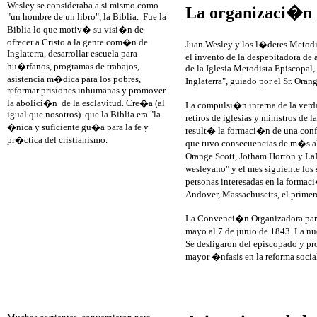
Wesley se consideraba a si mismo como
La organizaci�n 
"un hombre de un libro", la Biblia. Fue la
Biblia lo que motiv� su visi�n de
ofrecer a Cristo a la gente com�n de
Juan Wesley y los l�deres Metodi
Inglaterra, desarrollar escuela para
el invento de la despepitadora de
hu�rfanos, programas de trabajos,
de la Iglesia Metodista Episcopal
asistencia m�dica para los pobres,
Inglaterra", guiado por el Sr. Oran
reformar prisiones inhumanas y promover
la abolici�n de la esclavitud. Cre�a (al
La compulsi�n interna de la verd
igual que nosotros) que la Biblia era "la
retiros de iglesias y ministros de
�nica y suficiente gu�a para la fe y
result� la formaci�n de una confe
pr�ctica del cristianismo.
que tuvo consecuencias de m�s al
Orange Scott, Jotham Horton y LaR
wesleyano" y el mes siguiente los
personas interesadas en la formaci
Andover, Massachusetts, el prime
La Convenci�n Organizadora para
mayo al 7 de junio de 1843. La nu
Se desligaron del episcopado y pr
mayor �nfasis en la reforma social