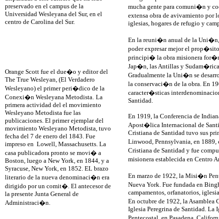
preservado en el campus de la
mucha gente para comuni�n y coo
Universidad Wesleyana del Sur, en el
extensa obra de avivamiento por 
centro de Carolina del Sur.
iglesias, hogares de refugio y ca
En la reuni�n anual de la Uni�n,
poder expresar mejor el prop�sit
principi� la obra misionera for�
Jap�n, las Antillas y Sudam�rica
Orange Scott fue el due�o y editor del
Gradualmente la Uni�n se desarrol
The True Wesleyan, (El Verdadero
la conservaci�n de la obra. En 1
Wesleyano) el primer peri�dico de la
caracter�sticas interdenominacio
Conexi�n Wesleyana Metodista.
La
Santidad.
primera actividad del el movimiento
Wesleyano Metodista fue las
En 1919, la Conferencia de Indiana
publicaciones. El primer ejemplar del
Apost�lica Internacional de Santi
movimiento Wesleyano Metodista, tuvo
Cristiana de Santidad tuvo sus pri
fecha del 7 de enero del 1843. Fue
Linwood, Pennsylvania, en 1889, 
impreso en Lowell, Massachusetts. La
Cristiana de Santidad y fue compue
casa publicadora pronto se movi� a
misionera establecida en Centro 
Boston, luego a New York, en 1844, y a
Syracuse, New York, en 1852. EL brazo
En marzo de 1922, la Misi�n Pentec
literario de la nueva denominaci�n era
Nueva York. Fue fundada en Bingh
dirigido por un comit�. El antecesor de
campamentos, orfanatorios, iglesia
la presente Junta General de
En octubre de 1922, la Asamblea G
Administraci�n.
Iglesia Peregrina de Santidad. La 
Pentecostal, en Pasadena, Califor