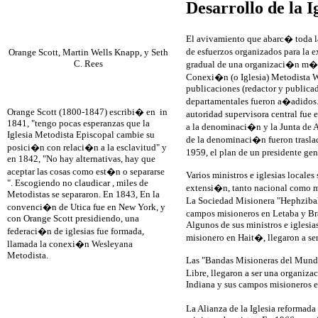
Desarrollo de la 
El avivamiento que abarc� toda 
de esfuerzos organizados para la e
Orange Scott, Martin Wells Knapp, y Seth
C. Rees
gradual de una organizaci�n m�s
Conexi�n (o Iglesia) Metodista 
publicaciones (redactor y publicad
departamentales fueron a�adidos.
Orange Scott (1800-1847) escribi� en in
autoridad supervisora central fue 
1841, "tengo pocas esperanzas que la
a la denominaci�n y la Junta de A
Iglesia Metodista Episcopal cambie su
de la denominaci�n fueron trasla
posici�n con relaci�n a la esclavitud" y
1959, el plan de un presidente gen
en 1842, "No hay alternativas, hay que
aceptar las cosas como est�n o separarse
Varios ministros e iglesias locales
". Escogiendo no claudicar , miles de
extensi�n, tanto nacional como mi
Metodistas se separaron. En 1843, En la
La Sociedad Misionera "Hephzibah 
convenci�n de Utica fue en New York, y
campos misioneros en Letaba y Brak
con Orange Scott presidiendo, una
Algunos de sus ministros e iglesi
federaci�n de iglesias fue formada,
misionero en Hait�, llegaron a ser
llamada la conexi�n Wesleyana
Metodista.
Las "Bandas Misioneras del Mundo"
Libre, llegaron a ser una organiz
Indiana y sus campos misioneros en
La Alianza de la Iglesia reformad