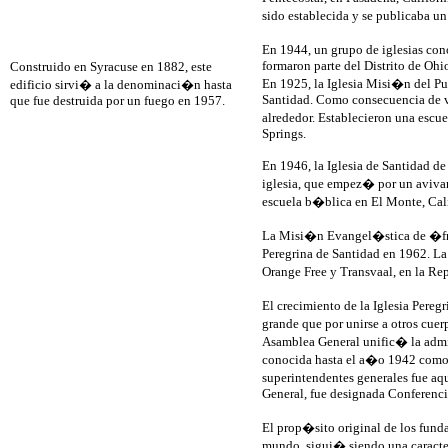
sido establecida y se publicaba 
En 1944, un grupo de iglesias con
formaron parte del Distrito de Ohi
Construido en Syracuse en 1882, este
En 1925, la Iglesia Misi�n del Pue
edificio sirvi� a la denominaci�n hasta
Santidad. Como consecuencia de v
que fue destruida por un fuego en 1957.
alrededor. Establecieron una esc
Springs.
En 1946, la Iglesia de Santidad de 
iglesia, que empez� por un aviva
escuela b�blica en El Monte, Cali
La Misi�n Evangel�stica de �frica
Peregrina de Santidad en 1962. La 
Orange Free y Transvaal, en la Re
El crecimiento de la Iglesia Per
grande que por unirse a otros cue
Asamblea General unific� la admi
conocida hasta el a�o 1942 como A
superintendentes generales fue a
General, fue designada Conferenci
El prop�sito original de los fund
mundo, sigui� siendo una caracte