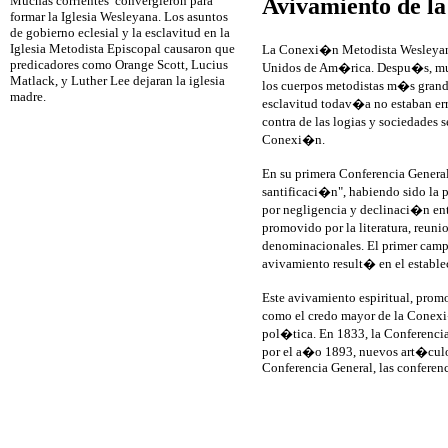
Muchas corrientes convergieron para
Avivamiento de la
formar la Iglesia Wesleyana. Los asuntos
de gobierno eclesial y la esclavitud en la
Iglesia Metodista Episcopal causaron que
La Conexi�n Metodista Wesleyana v
predicadores como Orange Scott, Lucius
Unidos de Am�rica. Despu�s, muc
Matlack, y Luther Lee dejaran la iglesia
los cuerpos metodistas m�s grande
madre.
esclavitud todav�a no estaban err
contra de las logias y sociedades 
Conexi�n.
En su primera Conferencia Genera
santificaci�n", habiendo sido la 
por negligencia y declinaci�n ent
promovido por la literatura, reu
denominacionales. El primer camp
avivamiento result� en el estable
Este avivamiento espiritual, prom
como el credo mayor de la Conex
pol�tica. En 1833, la Conferenci
por el a�o 1893, nuevos art�culos
Conferencia General, las conferenci