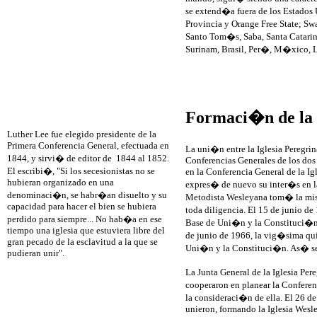
se extend�a fuera de los Estados 
Provincia y Orange Free State; S
Santo Tom�s, Saba, Santa Catarin
Surinam, Brasil, Per�, M�xico, Las
Formaci�n de la 
Luther Lee fue elegido presidente de la
Primera Conferencia General, efectuada en
La uni�n entre la Iglesia Peregri
1844, y sirvi� de editor de 1844 al 1852.
Conferencias Generales de los dos
El escribi�, "Si los secesionistas no se
en la Conferencia General de la Ig
hubieran organizado en una
expres� de nuevo su inter�s en la
denominaci�n, se habr�an disuelto y su
Metodista Wesleyana tom� la mis
capacidad para hacer el bien se hubiera
toda diligencia. El 15 de junio d
perdido para siempre... No hab�a en ese
Base de Uni�n y la Constituci�n y
tiempo una iglesia que estuviera libre del
de junio de 1966, la vig�sima qui
gran pecado de la esclavitud a la que se
Uni�n y la Constituci�n. As� se 
pudieran unir".
La Junta General de la Iglesia Per
cooperaron en planear la Conferen
la consideraci�n de ella. El 26 de
unieron, formando la Iglesia Wesl