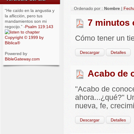
Ordenado por :
Nombre
|
Fech
“He caído en la angustia y
la aflicción, pero tus
7 minutos 
mandamientos son mi
regocijo.” -
Psalm 119:143
Cómo tener un ti
Copyright © 1999 by
Biblica®
Descargar
Detalles
Powered by
BibleGateway.com
Acabo de c
"Acabo de conoce
ahora...¿qué?" U
nueva, fe, crecimi
Descargar
Detalles