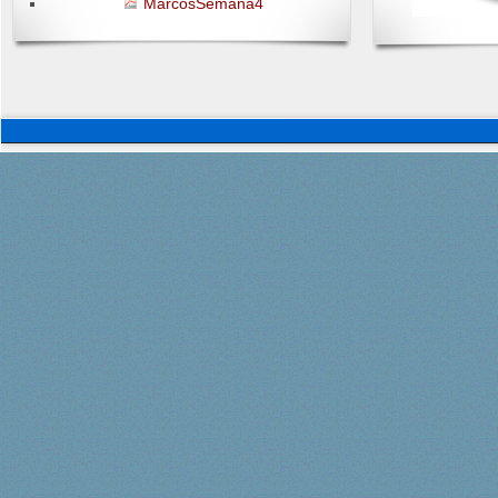
MarcosSemana4