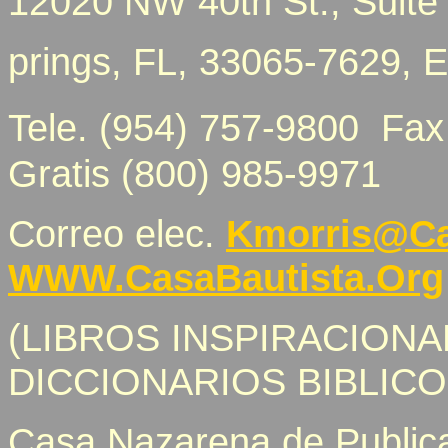
12020 NW 40th St., Suite
prings, FL, 33065-7629,
Tele. (954) 757-9800 F
Gratis (800) 985-9971
Correo elec.
Kmorris@Ca
WWW.CasaBautista.Org
(LIBROS INSPIRACIONAL
DICCIONARIOS BIBLIC
Casa Nazarena de Public