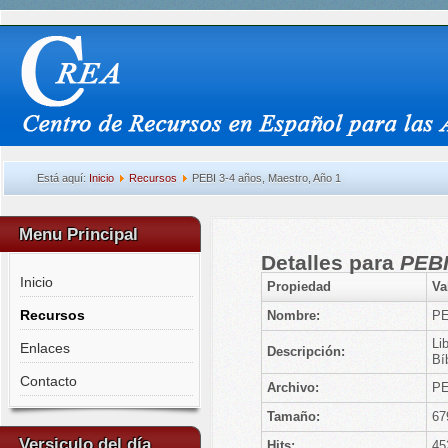
Está aquí:
Inicio
Recursos
PEBI 3-4 años, Maestro, Año 1
Menu Principal
Detalles para
PEBI
Inicio
Propiedad
Va
Recursos
Nombre:
PE
Li
Enlaces
Descripción:
Bí
Contacto
Archivo:
PE
Tamaño:
67
Versiculo del día
Hits:
45