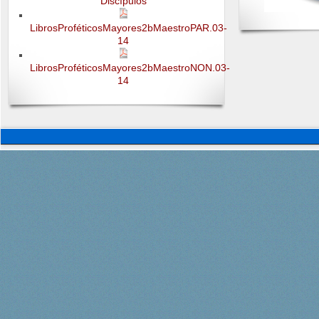
Discípulos
LibrosProféticosMayores2bMaestroPAR.03-
14
LibrosProféticosMayores2bMaestroNON.03-
14