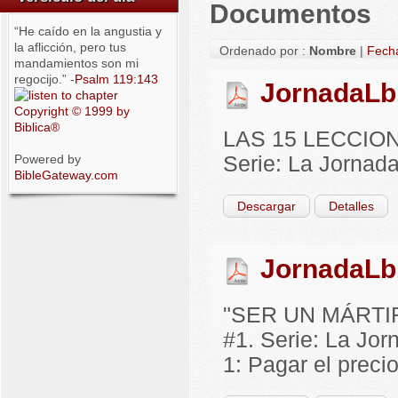
Documentos
“He caído en la angustia y
la aflicción, pero tus
Ordenado por :
Nombre
|
Fech
mandamientos son mi
regocijo.” -
Psalm 119:143
JornadaLb
Copyright © 1999 by
Biblica®
LAS 15 LECCIO
Serie: La Jornada
Powered by
BibleGateway.com
Descargar
Detalles
JornadaLb
"SER UN MÁRTIR 
#1. Serie: La Jor
1: Pagar el precio