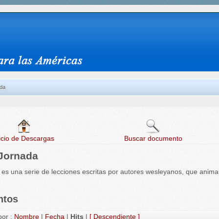
ada
icio de Descargas
Buscar documento
Jornada
es una serie de lecciones escritas por autores wesleyanos, que animan 
ntos
or :
Nombre
|
Fecha
|
Hits
|
[ Descendiente ]