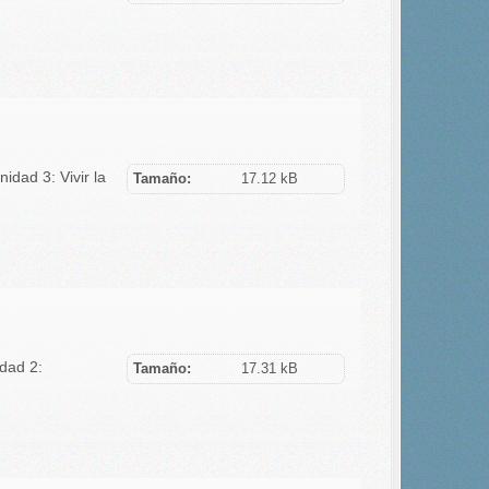
idad 3: Vivir la
Tamaño:
17.12 kB
idad 2:
Tamaño:
17.31 kB