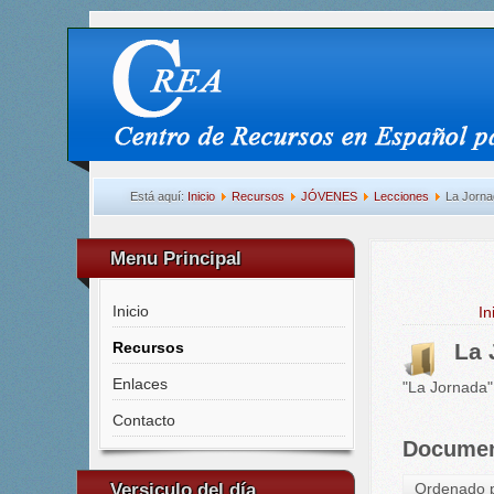
Está aquí:
Inicio
Recursos
JÓVENES
Lecciones
La Jorn
Menu Principal
Inicio
In
Recursos
La 
Enlaces
"La Jornada" 
Contacto
Docume
Versiculo del día
Ordenado p