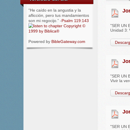
“He caído en la angustia y la
Jo
aflicción, pero tus mandamientos
son mi regocijo.” -
Psalm 119:143
"SER UN EJ
Copyright ©
Unidad 3: V
1999 by Biblica®
Powered by
BibleGateway.com
Descarg
Jo
"SER UN BU
Vivir la ve
Descarg
Jo
"SER UN ES