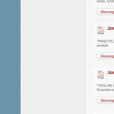
meta; Unida
Descarg
Jo
"PRACTICAR
verdad.
Descarg
Jo
"VIGILAR L
Guardarnos
Descarg