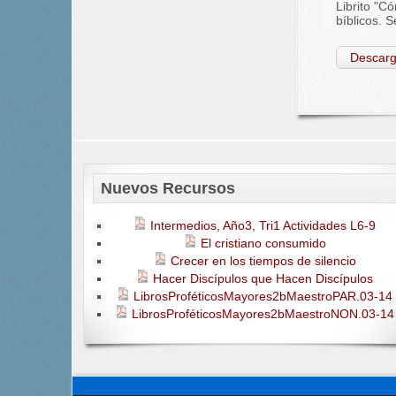
Librito "C
bíblicos. S
Descarg
Nuevos Recursos
Intermedios, Año3, Tri1 Actividades L6-9
El cristiano consumido
Crecer en los tiempos de silencio
Hacer Discípulos que Hacen Discípulos
LibrosProféticosMayores2bMaestroPAR.03-14
LibrosProféticosMayores2bMaestroNON.03-14