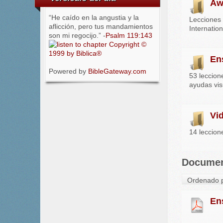
Aw
“He caído en la angustia y la
Lecciones 
aflicción, pero tus mandamientos
Internation
son mi regocijo.” -
Psalm 119:143
Copyright ©
1999 by Biblica®
En
Powered by
BibleGateway.com
53 leccion
ayudas vis
Vi
14 leccion
Docume
Ordenado p
En