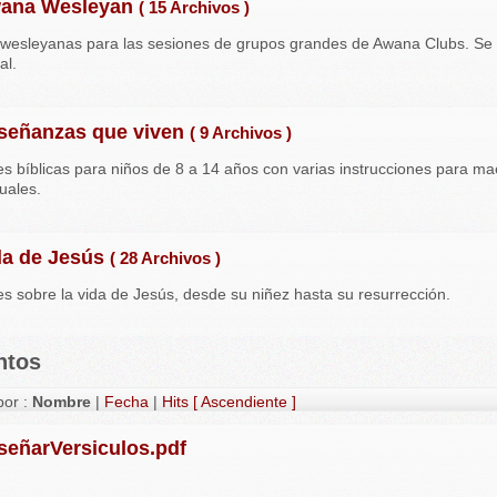
ana Wesleyan
( 15 Archivos )
wesleyanas para las sesiones de grupos grandes de Awana Clubs. Se 
al.
señanzas que viven
( 9 Archivos )
es bíblicas para niños de 8 a 14 años con varias instrucciones para m
uales.
da de Jesús
( 28 Archivos )
es sobre la vida de Jesús, desde su niñez hasta su resurrección.
ntos
or :
Nombre
|
Fecha
|
Hits
[ Ascendiente ]
señarVersiculos.pdf