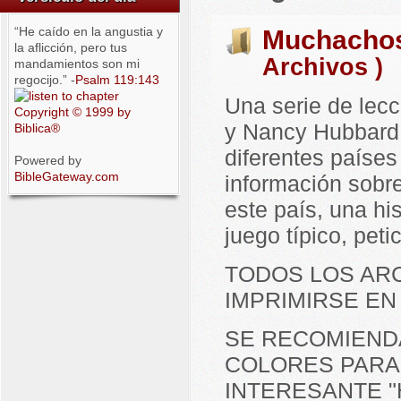
“He caído en la angustia y
Muchachos 
la aflicción, pero tus
Archivos )
mandamientos son mi
regocijo.” -
Psalm 119:143
Una serie de lecc
Copyright © 1999 by
y Nancy Hubbard.
Biblica®
diferentes paíse
Powered by
BibleGateway.com
información sobre
este país, una his
juego típico, pet
TODOS LOS AR
IMPRIMIRSE EN
SE RECOMIENDA
COLORES PARA
INTERESANTE "