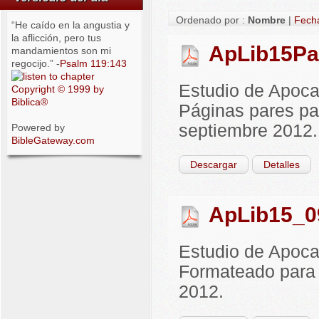
Ordenado por :
Nombre
|
Fech
“He caído en la angustia y
la aflicción, pero tus
ApLib15Pa
mandamientos son mi
regocijo.” -
Psalm 119:143
Estudio de Apocal
Copyright © 1999 by
Biblica®
Páginas pares pa
septiembre 2012.
Powered by
BibleGateway.com
Descargar
Detalles
ApLib15_0
Estudio de Apoca
Formateado para 
2012.