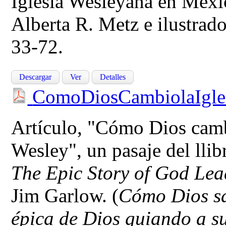
Iglesia Wesleyana en Méxic
Alberta R. Metz e ilustrad
33-72.
Descargar
Ver
Detalles
ComoDiosCambiolaIgles
Artículo, "Cómo Dios cambi
Wesley", un pasaje del llib
The Epic Story of God Lea
Jim Garlow. (
Cómo Dios sal
épica de Dios guiando a su