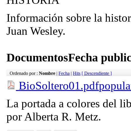
Información sobre la histo
Juan Wesley.
Documentos
Fecha publi
Ordenado por :
Nombre
|
Fecha
|
Hits
[ Descendiente ]
BioSoltero01.pdf
popula
La portada a colores del li
por Alberta R. Metz.