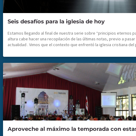
Seis desafíos para la iglesia de hoy
Estamos llegando al final de nuestra serie sobre “principios eternos para la transformación de las ciudades” . A esta altura cabe hacer una recopilación de las últimas notas, previo a pasar a desarrollar los desafíos de nuestra iglesia en la actualidad . Vimos que el contexto que enfrentó la iglesia cristiana del primer siglo fue muy similar al actual . Un mundo globalizado, pagano, amante del pecado, con una espiritualidad libre, signado por el libre comercio, desarrollado, con un gran idioma común (latín) y con leyes que se extendían uniformemente (derecho romano) bajo el dominio de Roma. Los desafíos de predicar el Evangelio no fueron menores, la iglesia utilizó una amplia variedad de formas y acciones para anunciar el nombre de Jesús en cada rincón del imperio, según el Espíritu les daba. Vimos cómo la iglesia impactó al Imperio Romano por medio de un proceso de cambio espiritual . La iglesia conmovió las ciudades a través de la proclamación del Evangelio, saturaron cada ciudad con múltiples formas de compartir la Palabra de Dios. Proclamaban a Jesús como Señor. Por medio del arrepentimiento miles y miles de personas tuvieron un Señor, una fe, un bautismo, un solo Dios y Padre de todos que los impulsaba en unidad aún en medio de la diversidad. La iglesia llevó adelante un proceso de transformación basado en el amor, encarnaron los valores del Reino, Dios intervino poderosamente la realidad del Imperio Romano haciendo milagros, señales extraordinarias pero fundamentalmente por medio del amor, entre ellos no había ningún necesitado, nadie hacía propio lo que tenía sino que servía para ayudar al otro. Finalmente, vimos que todo el proceso de transformación se sustentó en un concepto eclesiológico dinámico , utilizaron una gran variedad de formas de trasmitir el mensaje, predicaron en todo tiempo, en todo lugar y ante toda circunstancia. No se ataron a estructuras rígidas o basadas en cargos y posiciones, sino por el contrario fueron flexibles y predominaron los dones y ministerios a la hora de funcionar como parte del cuerpo de Cristo. En la nota anterior vimos los peligros que enfrenta la iglesia hoy. Tratamos de resumir los más importantes : El primer peligr o que mencionamos fue el de una cosmovisión cerrada, de oposición al mundo; la cual marcó la marcha de la iglesia por muchos años y ocasionó un ostracismo injustificado. El segundo peligro mencionado fue el del excesivo énfasis en el fuego, todo era fuego, todo era solo poder. Por años nos esforzamos por el entretenimiento interno, clínicas, seminarios, jornadas, eventos, todo apuntaba al fuego, tan entretenidos estábamos que nos olvidamos de la misión. El tercer peligro que enfrenta la iglesia es el de limitarse solamente a la protesta moral, seguimos siendo reactivos ante los cambios sociales. El cuarto peligro mencionado es el de conformarnos con la incipiente participación política que estamos teniendo y perder de vista que necesitamos alentar a las próximas generaciones para que ellos sean protagonistas de un cambio real por medio de la encarnación de los valores del Reino; y finalmente vimos el peligro del materialismo. Si bien no es lineal en todos los casos, vemos en líneas generales a una iglesia enriquecida en medio de un continente pobre, una iglesia con una impactante infraestructura en medio de ciudades con carencias fundamentales. Seis desafíos para la iglesia de hoy Habiendo resumido las notas anteriores nos toca mencionar algunos desafíos que entendemos tiene la iglesia en la actualidad para poder ser eficiente y eficaz en la misión encomendada por nuestro Señor. El primer desafío que mencionaremos es el de ser pertinentes . Necesitamos básicamente volver al criterio que utilizaba Jesús cuando interactuaba con las personas. Conocía su problemática, sabía sus necesidades pero fundamentalmente se acercaba a ellos con un lenguaje claro, simple, que trasuntaba cercanía, proximidad. A los agricultores les hablaba sobre agricultura, a los pescadores sobre pesca, a los sembradores sobre siembra. A cada realidad y a cada contexto de manera integral les acercaba los valores del Reino. Muchas veces nos cuesta ser pertinentes, espiritualizamos todo incluso, nuestro discurso, nos volvemos lejanos, irreales, como si no tuviéramos interés por las personas y su realidad social. El segundo desafío es el del compromiso . Una iglesia que realmente está comprometida con el Evangelio de Jesucristo es consciente de la necesidad de las personas y sus carencias, no sólo espirituales sino afectivas, económicas, laborales,
Aproveche al máximo la temporada con esta