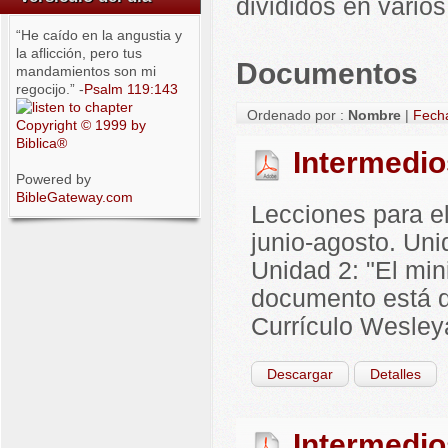
divididos en vari
“He caído en la angustia y
la aflicción, pero tus
Documentos
mandamientos son mi
regocijo.” -
Psalm 119:143
Ordenado por :
Nombre
|
Fech
Copyright © 1999 by
Biblica®
Intermedio
Powered by
BibleGateway.com
Lecciones para el
junio-agosto. Uni
Unidad 2: "El mini
documento está d
Currículo Wesley
Descargar
Detalles
Intermedio