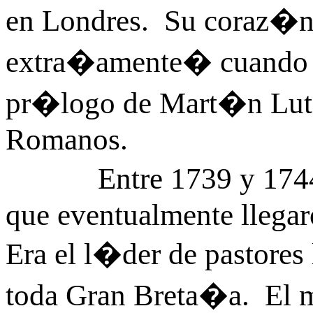
en Londres. Su coraz�n
extra�amente� cuando e
pr�logo de Mart�n Lute
Romanos.
Entre 1739 y 1744 W
que eventualmente llegaro
Era el l�der de pastores 
toda Gran Breta�a. El 