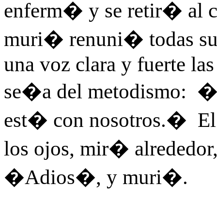
enferm� y se retir� al c
muri� renuni� todas sus
una voz clara y fuerte la
se�a del metodismo: �L
est� con nosotros.� El
los ojos, mir� alrededor
�Adios�, y muri�.