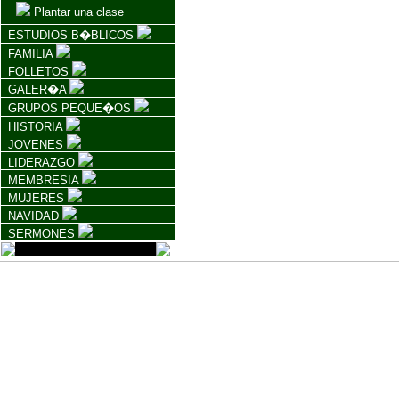
Plantar una clase
ESTUDIOS B�BLICOS
FAMILIA
FOLLETOS
GALER�A
GRUPOS PEQUE�OS
HISTORIA
JOVENES
LIDERAZGO
MEMBRESIA
MUJERES
NAVIDAD
SERMONES