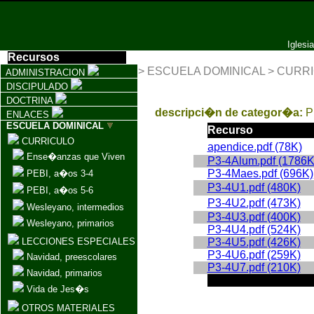
Igles
Recursos
> ESCUELA DOMINICAL > CURRIC
ADMINISTRACION
DISCIPULADO
DOCTRINA
descripci�n de categor�a:
P
ENLACES
ESCUELA DOMINICAL
Recurso
CURRICULO
apendice.pdf (78K)
Ense�anzas que Viven
P3-4Alum.pdf (1786K
P3-4Maes.pdf (696K)
PEBI, a�os 3-4
P3-4U1.pdf (480K)
PEBI, a�os 5-6
P3-4U2.pdf (473K)
Wesleyano, intermedios
P3-4U3.pdf (400K)
Wesleyano, primarios
P3-4U4.pdf (524K)
LECCIONES ESPECIALES
P3-4U5.pdf (426K)
P3-4U6.pdf (259K)
Navidad, preescolares
P3-4U7.pdf (210K)
Navidad, primarios
Vida de Jes�s
OTROS MATERIALES